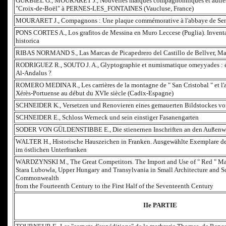
GURBIEL G., MOURARET J., Nouvelles marques compagnonniques et autres g
"Croix-de-Boël" à PERNES-LES_FONTAINES (Vaucluse, France)
MOURARET J., Compagnons : Une plaque commémorative à l'abbaye de Sen
PONS CORTES A., Los grafitos de Messina en Muro Leccese (Puglia). Inventar
historica
RIBAS NORMAND S., Las Marcas de Picapedrero del Castillo de Bellver, Ma
RODRIGUEZ R., SOUTO J. A., Glyptographie et numismatique omeyyades : é
Al-Andalus ?
ROMERO MEDINA R., Les carrières de la montagne de " San Cristobal " et l'
Xérès-Portuense au début du XVIe siècle (Cadix-Espagne)
SCHNEIDER K., Versetzen und Renovieren eines gemauerten Bildstockes von
SCHNEIDER E., Schloss Werneck und sein einstiger Fasanengarten
SODER VON GÜLDENSTIBBE E., Die stienernen Inschriften an den Außenw
WALTER H., Historische Hauszeichen in Franken. Ausgewählte Exemplare des
im östlichen Unterfranken
WARDZYNSKI M., The Great Competitors. The Import and Use of " Red " Ma
Stara Lubowla, Upper Hungary and Transylvania in Small Architecture and Sc
Commonwealth
from the Fourteenth Century to the First Half of the Seventeenth Century
IIe PARTIE