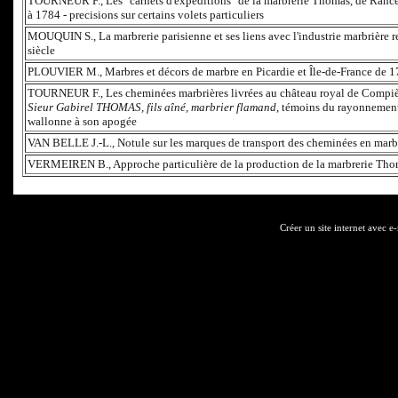
TOURNEUR F., Les "carnets d'expéditions" de la marbrerie Thomas, de Ranc
à 1784 - precisions sur certains volets particuliers
MOUQUIN S., La marbrerie parisienne et ses liens avec l'industrie marbrière r
siècle
PLOUVIER M., Marbres et décors de marbre en Picardie et Île-de-France de 
TOURNEUR F., Les cheminées marbrières livrées au château royal de Compi
Sieur Gabirel THOMAS, fils aîné, marbrier flamand
, témoins du rayonnement
wallonne à son apogée
VAN BELLE J.-L., Notule sur les marques de transport des cheminées en mar
VERMEIREN B., Approche particulière de la production de la marbrerie Tho
Créer un site internet avec e